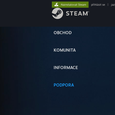
Nainstalovat Steam
přihlásit se
|
ja
OBCHOD
KOMUNITA
INFORMACE
PODPORA