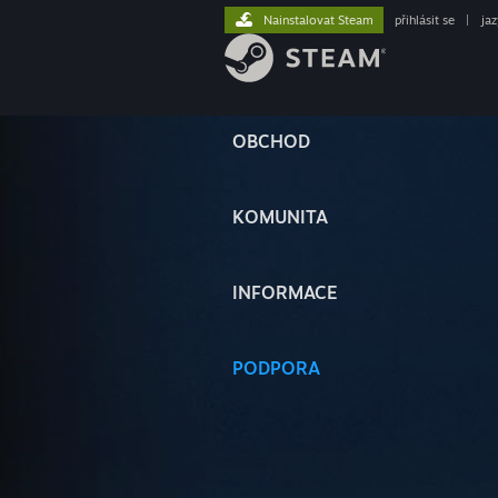
Nainstalovat Steam
přihlásit se
|
ja
OBCHOD
KOMUNITA
INFORMACE
PODPORA