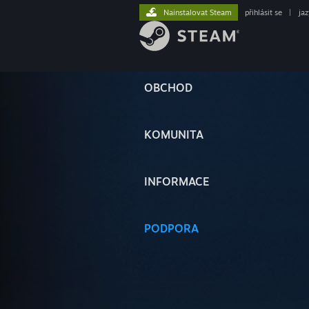
Nainstalovat Steam
přihlásit se
|
ja
OBCHOD
KOMUNITA
INFORMACE
PODPORA