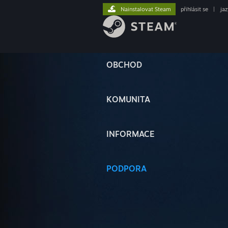
Nainstalovat Steam
přihlásit se
|
ja
OBCHOD
KOMUNITA
INFORMACE
PODPORA