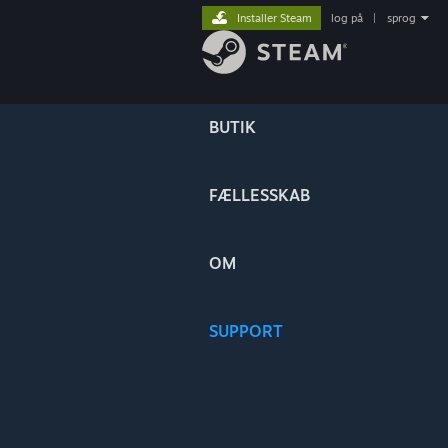
Installer Steam
log på
|
sprog
BUTIK
FÆLLESSKAB
OM
SUPPORT