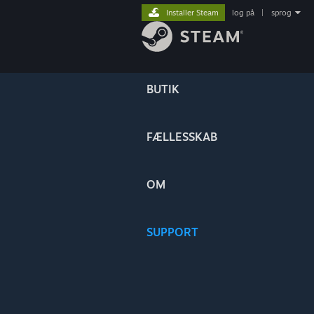
Installer Steam
log på
|
sprog
BUTIK
FÆLLESSKAB
OM
SUPPORT