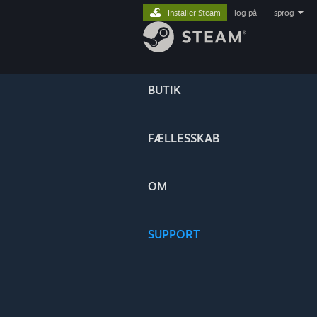
Installer Steam
log på
|
sprog
BUTIK
FÆLLESSKAB
OM
SUPPORT