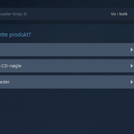
usader Kings III.
Vis i butik
ette produkt?
l-CD-nøgle
heder