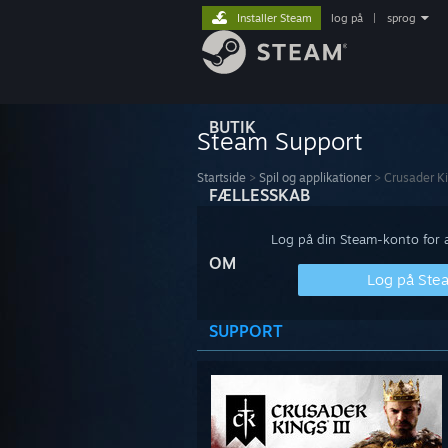
Installer Steam
log på
|
sprog
BUTIK
Steam Support
Startside
>
Spil og applikationer
>
Crusader Kin
FÆLLESSKAB
Log på din Steam-konto for at
OM
Log på Ste
SUPPORT