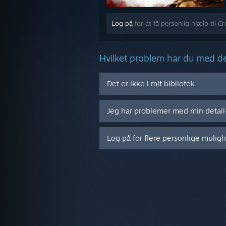
Log på
for at få personlig hjælp til Cr
Hvilket problem har du med d
Det er ikke i mit bibliotek
Jeg har problemer med min detai
Log på for flere personlige mulig