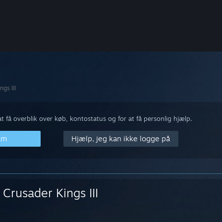
gs III
 få overblik over køb, kontostatus og for at få personlig hjælp.
am
Hjælp, jeg kan ikke logge på
Crusader Kings III