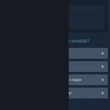
Vis i butik
Log på
for at få personlig hjælp til A
Plague Tale: Requiem.
Hvilket problem har du med dette produkt?
Det virker ikke på mit operativsystem
Det er ikke i mit bibliotek
Jeg har problemer med min detail-CD-nøgle
Log på for flere personlige muligheder