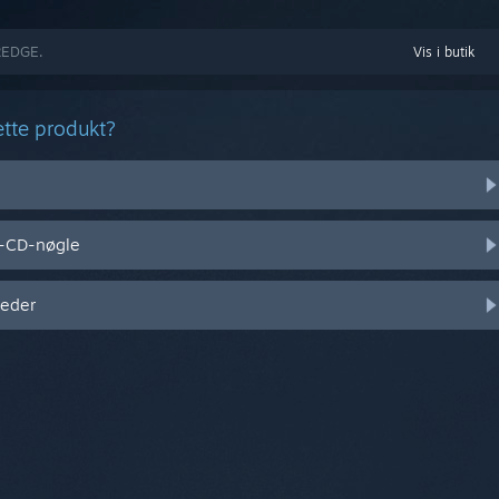
DREDGE.
Vis i butik
ette produkt?
l-CD-nøgle
heder