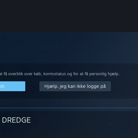
 få overblik over køb, kontostatus og for at få personlig hjælp.
am
Hjælp, jeg kan ikke logge på
DREDGE