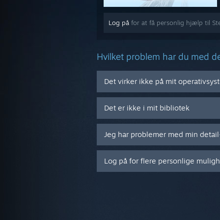
Log på
for at få personlig hjælp til St
Hvilket problem har du med d
Det virker ikke på mit operativsy
Det er ikke i mit bibliotek
Jeg har problemer med min detai
Log på for flere personlige mulig