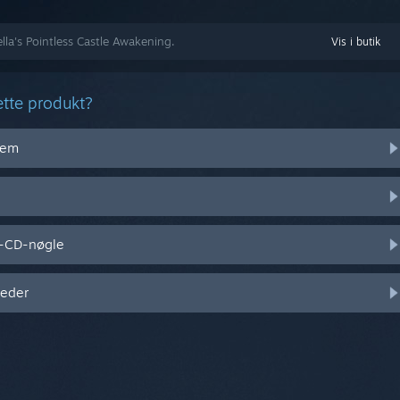
ella's Pointless Castle Awakening.
Vis i butik
ette produkt?
stem
l-CD-nøgle
heder