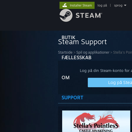
Installer Steam
log på
|
sprog
BUTIK
Steam Support
Startside
>
Spil og applikationer
>
Stella's Po
FÆLLESSKAB
Log på din Steam-konto for at
OM
Log på Ste
SUPPORT