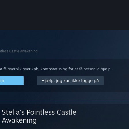
intless Castle Awakening
 få overblik over køb, kontostatus og for at få personlig hjælp.
am
Hjælp, jeg kan ikke logge på
Stella's Pointless Castle
Awakening