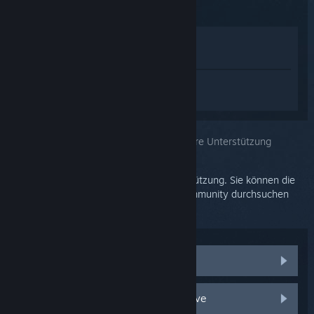
Im Shop anzeigen
In meiner Bibliothek anzeigen
Melden Sie sich an
, um personalisierte
Hilfe für SteamVR zu erhalten.
Sie haben das Problem ausgewählt:
Weitere Unterstützung
Ihr Problem erfordert tiefgehende Unterstützung. Sie können die
Diskussionsgruppe nach Hilfe aus der Community durchsuchen
oder ein Supportticket erstellen.
Communitydiskussionen anzeigen
Zubehör und Ersatzteile für HTC Vive