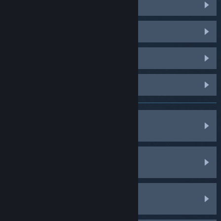
Counter-Strike 2
PUBG: BATTLEGROUNDS
Dota 2
Palworld
Spiele, Software usw.
Käufe
Mein Account