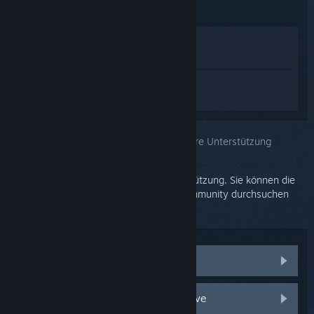
Im Shop anzeigen
In meiner Bibliothek anzeigen
Melden Sie sich an
, um personalisierte
Hilfe für SteamVR zu erhalten.
Sie haben das Problem ausgewählt:
Weitere Unterstützung
Ihr Problem erfordert tiefgehende Unterstützung. Sie können die
Diskussionsgruppe nach Hilfe aus der Community durchsuchen
oder ein Supportticket erstellen.
Communitydiskussionen anzeigen
Zubehör und Ersatzteile für HTC Vive