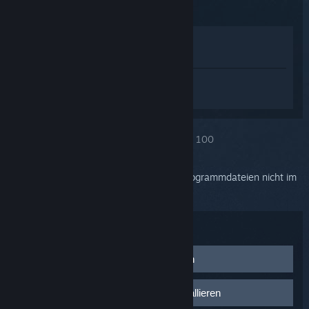
Im Shop anzeigen
In meiner Bibliothek anzeigen
Melden Sie sich an
, um personalisierte
Hilfe für SteamVR zu erhalten.
Sie haben das Problem ausgewählt:
Fehler 100
Dieser Fehler bedeutet, dass SteamVR-Programmdateien nicht im
richtigen Verzeichnis gespeichert sind.
Problembehandlung:
SteamVR-Installationspfad reparieren
Falls Steam nicht in eines der Standardverzeichnisse
SteamVR deinstallieren und neu installieren
installiert wurde, verweisen die Konfigurations- und