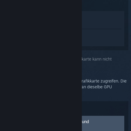
Im Shop anzeigen
In meiner Bibliothek anzeigen
Melden Sie sich an
, um personalisierte
Hilfe für SteamVR zu erhalten.
Sie haben das Problem ausgewählt:
Grafikkarte kann nicht
angesprochen werden (Fehler 109/400)
Ihr Monitor kann eventuell nicht auf Ihre Grafikkarte zugreifen. Die
Vive und das Primäranzeigegerät müssen an dieselbe GPU
angeschlossen sein.
Problembehandlung:
Funktionalität des Videoanschlusses und
Grafikkartenverbindung überprüfen