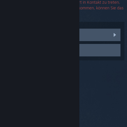
Es wird keine benötigt, um mit dem Support in Kontakt zu treten.
Falls Sie eine Fehlermeldung angezeigt bekommen, können Sie das
entsprechende Feld auch frei lassen.
Communitydiskussionen anzeigen
Support kontaktieren
© Valve Corporation. Alle Rechte vorbehalten. Alle
Marken sind Eigentum ihrer jeweiligen Besitzer in den
USA und anderen Ländern.
Datenschutzrichtlinien
|
Rechtliches
|
Barrierefreiheit
|
Steam-
Nutzungsvertrag
|
Rückerstattungen
|
Cookies