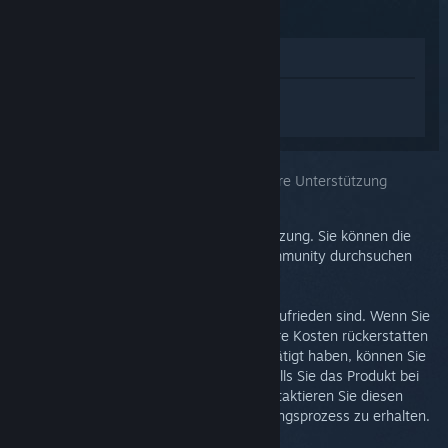
Im Shop anzeigen
Melden Sie sich an
, um personalisierte
Hilfe für Steam Link zu erhalten.
Sie haben das Problem ausgewählt:
Weitere Unterstützung
Ihr Problem erfordert detaillierte Unterstützung. Sie können die
Diskussionsgruppe nach Hilfe aus der Community durchsuchen
oder ein Supportticket erstellen.
Wir möchten, dass Sie mit Ihrem Einkauf zufrieden sind. Wenn Sie
dies nicht sind, können Sie ihn ohne weitere Kosten rückerstatten
lassen. Wenn Sie den Kauf auf Steam getätigt haben, können Sie
unten eine Rückerstattung beantragen. Falls Sie das Produkt bei
einem Einzelhändler erworben haben, kontaktieren Sie diesen
bitte, um Informationen zum Rückerstattungsprozess zu erhalten.