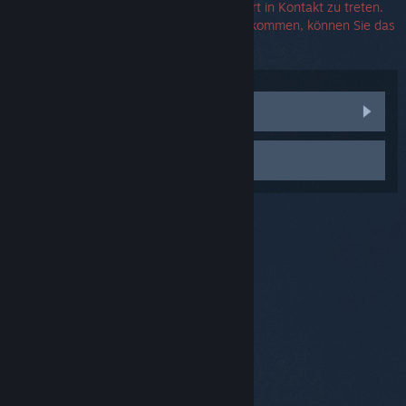
Es wird keine benötigt, um mit dem Support in Kontakt zu treten.
Falls Sie eine Fehlermeldung angezeigt bekommen, können Sie das
entsprechende Feld auch frei lassen.
Communitydiskussionen anzeigen
Support kontaktieren
© Valve Corporation. Alle Rechte vorbehalten. Alle
Marken sind Eigentum ihrer jeweiligen Besitzer in den
USA und anderen Ländern.
Datenschutzrichtlinien
|
Rechtliches
|
Barrierefreiheit
|
Steam-
Nutzungsvertrag
|
Rückerstattungen
|
Cookies