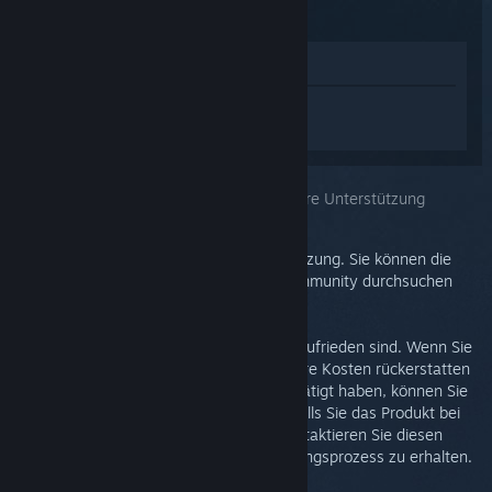
Im Shop anzeigen
Melden Sie sich an
, um personalisierte
Hilfe für Steam Link zu erhalten.
Sie haben das Problem ausgewählt:
Weitere Unterstützung
Ihr Problem erfordert detaillierte Unterstützung. Sie können die
Diskussionsgruppe nach Hilfe aus der Community durchsuchen
oder ein Supportticket erstellen.
Wir möchten, dass Sie mit Ihrem Einkauf zufrieden sind. Wenn Sie
dies nicht sind, können Sie ihn ohne weitere Kosten rückerstatten
lassen. Wenn Sie den Kauf auf Steam getätigt haben, können Sie
unten eine Rückerstattung beantragen. Falls Sie das Produkt bei
einem Einzelhändler erworben haben, kontaktieren Sie diesen
bitte, um Informationen zum Rückerstattungsprozess zu erhalten.