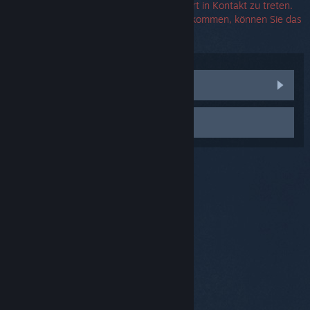
Es wird keine benötigt, um mit dem Support in Kontakt zu treten.
Falls Sie eine Fehlermeldung angezeigt bekommen, können Sie das
entsprechende Feld auch frei lassen.
Communitydiskussionen anzeigen
Support kontaktieren
© Valve Corporation. Alle Rechte vorbehalten. Alle
Marken sind Eigentum ihrer jeweiligen Besitzer in den
USA und anderen Ländern.
Datenschutzrichtlinien
|
Rechtliches
|
Barrierefreiheit
|
Steam-
Nutzungsvertrag
|
Rückerstattungen
|
Cookies