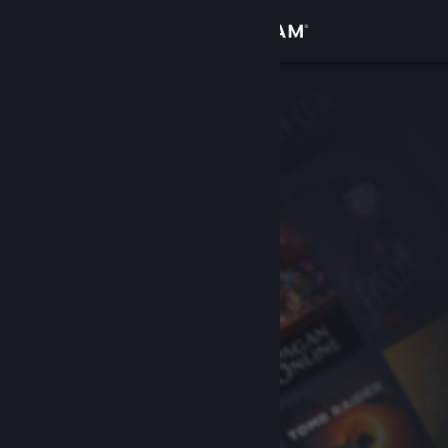
Σύνδεση
Κατάστημα
Κοινότητα
Σχετικά
Υποστήριξη
Αλλαγή γλώσσας
Αποκτήστε την εφαρμογή Steam για κινητές συσκευές
Προβολή ιστοσελίδας για υπολογιστές