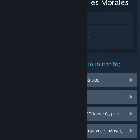
Man: Miles Morales
Προβολή στο Κατάστημα
Συνδεθείτε
για να λάβετε προσωπική
βοήθεια για το Marvel's Spider-Man: Miles
Morales.
Τι πρόβλημα αντιμετωπίζετε με αυτό το προϊόν;
Δεν λειτουργεί στο λειτουργικό σύστημά μου
Δεν υπάρχει στη Συλλογή μου
Αντιμετωπίζω πρόβλημα με το κλειδί CD λιανικής μου
Συνδεθείτε για περισσότερες εξατομικευμένες επιλογές