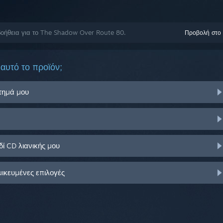
οήθεια για το The Shadow Over Route 80.
Προβολή στο
αυτό το προϊόν;
στημά μου
ί CD λιανικής μου
μικευμένες επιλογές