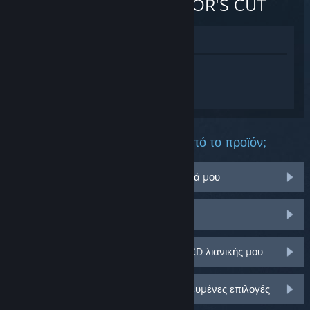
DIRECTOR'S CUT
Προβολή στο Κατάστημα
Συνδεθείτε
για να λάβετε προσωπική
βοήθεια για το Ghost of Tsushima
DIRECTOR'S CUT.
Τι πρόβλημα αντιμετωπίζετε με αυτό το προϊόν;
Δεν λειτουργεί στο λειτουργικό σύστημά μου
Δεν υπάρχει στη Συλλογή μου
Αντιμετωπίζω πρόβλημα με το κλειδί CD λιανικής μου
Συνδεθείτε για περισσότερες εξατομικευμένες επιλογές