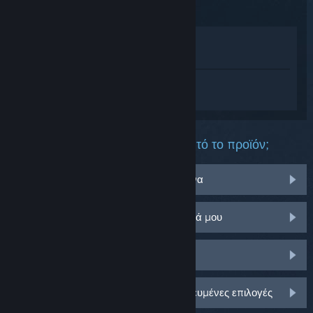
Point
Προβολή στο Κατάστημα
Προβολή στη Συλλογή μου
Συνδεθείτε
για να λάβετε προσωπική
βοήθεια για το Sudden Attack Zero Point.
Τι πρόβλημα αντιμετωπίζετε με αυτό το προϊόν;
Αντιμετωπίζω πρόβλημα με αντικείμενα
Δεν λειτουργεί στο λειτουργικό σύστημά μου
Δεν υπάρχει στη Συλλογή μου
Συνδεθείτε για περισσότερες εξατομικευμένες επιλογές