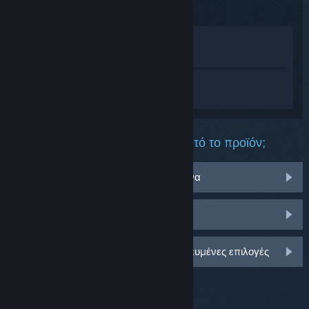
Προβολή στο Κατάστημα
Προβολή στη Συλλογή μου
Συνδεθείτε
για να λάβετε προσωπική
βοήθεια για το Team Fortress 2.
Τι πρόβλημα αντιμετωπίζετε με αυτό το προϊόν;
Αντιμετωπίζω πρόβλημα με αντικείμενα
Δεν υπάρχει στη Συλλογή μου
Συνδεθείτε για περισσότερες εξατομικευμένες επιλογές