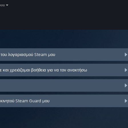
σσα
ό του λογαριασμού Steam μου
και χρειάζομαι βοήθεια για να τον ανακτήσω
 κινητού Steam Guard μου