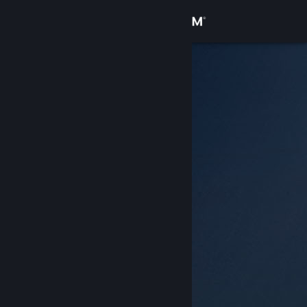
Σύνδεση
Κατάστημα
Κοινότητα
Σχετικά
Υποστήριξη
Αλλαγή γλώσσας
Αποκτήστε την εφαρμογή Steam για κινητές συσκευές
Προβολή ιστοσελίδας για υπολογιστές