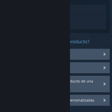
Ver en la tienda
Inicia sesión
para obtener ayuda
personalizada con Paralives.
¿Qué problema tienes con este producto?
No funciona en mi sistema operativo
No se encuentra en mi biblioteca
Tengo problemas con la clave de producto de una
copia física
Inicia sesión para ver más opciones personalizadas