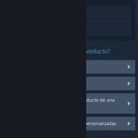
Ver en la tienda
Inicia sesión
para obtener ayuda
personalizada con Enshrouded.
¿Qué problema tienes con este producto?
No funciona en mi sistema operativo
No se encuentra en mi biblioteca
Tengo problemas con la clave de producto de una
copia física
Inicia sesión para ver más opciones personalizadas