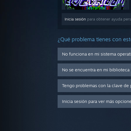
Inicia sesión
para obtener ayuda pers
¿Qué problema tienes con est
No funciona en mi sistema operat
No se encuentra en mi biblioteca
Tengo problemas con la clave de 
Inicia sesión para ver más opcion