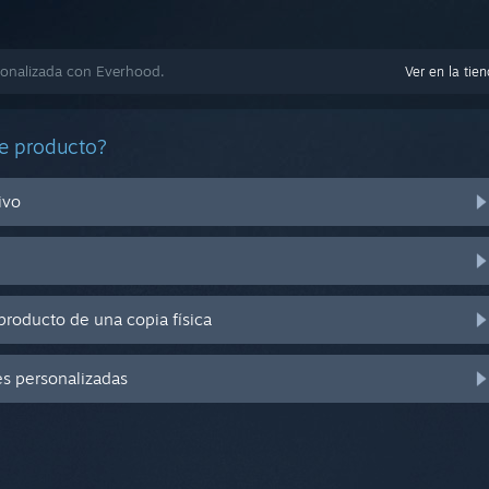
onalizada con Everhood.
Ver en la tie
e producto?
ivo
producto de una copia física
es personalizadas