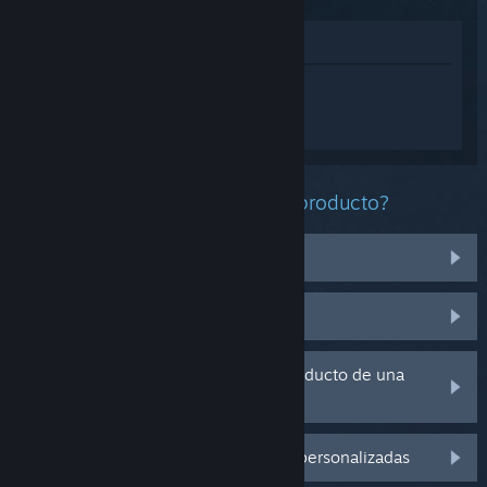
Ver en la tienda
Inicia sesión
para obtener ayuda
personalizada con Kingdom Come:
Deliverance II.
¿Qué problema tienes con este producto?
No funciona en mi sistema operativo
No se encuentra en mi biblioteca
Tengo problemas con la clave de producto de una
copia física
Inicia sesión para ver más opciones personalizadas