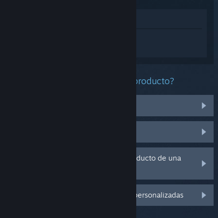
Ver en la tienda
Inicia sesión
para obtener ayuda
personalizada con Vampire Survivors.
¿Qué problema tienes con este producto?
No funciona en mi sistema operativo
No se encuentra en mi biblioteca
Tengo problemas con la clave de producto de una
copia física
Inicia sesión para ver más opciones personalizadas