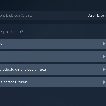
onalizada con Catoise.
Ver en la tie
e producto?
ivo
producto de una copia física
es personalizadas