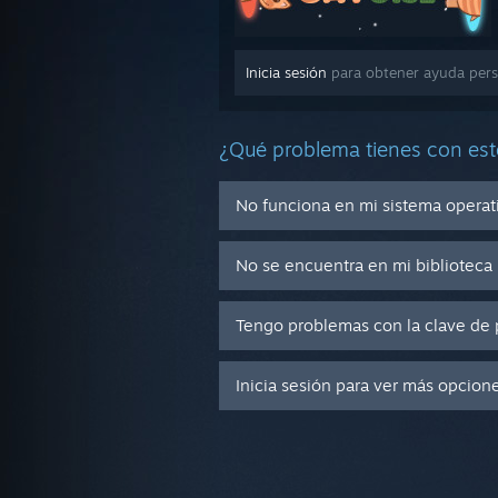
Inicia sesión
para obtener ayuda pers
¿Qué problema tienes con est
No funciona en mi sistema operat
No se encuentra en mi biblioteca
Tengo problemas con la clave de 
Inicia sesión para ver más opcion