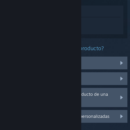
Ver en la tienda
Inicia sesión
para obtener ayuda
personalizada con Worldless.
¿Qué problema tienes con este producto?
No funciona en mi sistema operativo
No se encuentra en mi biblioteca
Tengo problemas con la clave de producto de una
copia física
Inicia sesión para ver más opciones personalizadas