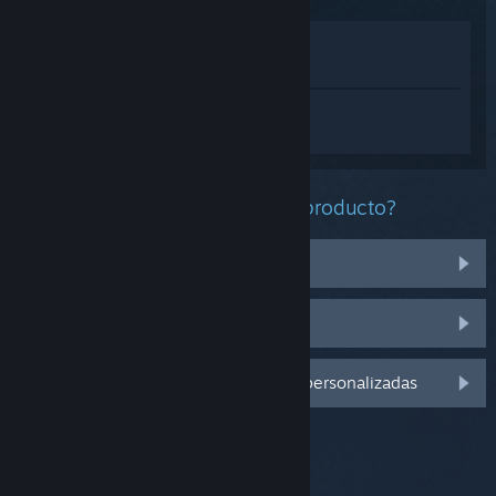
Ver en la tienda
Ver en mi biblioteca
Inicia sesión
para obtener ayuda
personalizada con Limbus Company.
¿Qué problema tienes con este producto?
No funciona en mi sistema operativo
No se encuentra en mi biblioteca
Inicia sesión para ver más opciones personalizadas