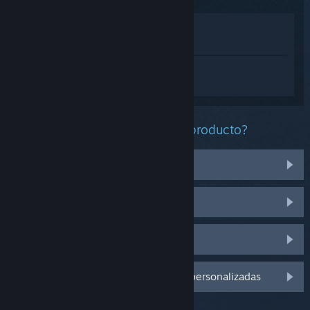
Ver en la tienda
Ver en mi biblioteca
Inicia sesión
para obtener ayuda
personalizada con Bongo Cat.
¿Qué problema tienes con este producto?
Tengo problemas con unos artículos
No funciona en mi sistema operativo
No se encuentra en mi biblioteca
Inicia sesión para ver más opciones personalizadas