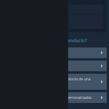
Ver en la tienda
Inicia sesión
para obtener ayuda
personalizada con Europa Universalis V.
¿Qué problema tienes con este producto?
No funciona en mi sistema operativo
No se encuentra en mi biblioteca
Tengo problemas con la clave de producto de una
copia física
Inicia sesión para ver más opciones personalizadas