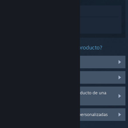
Ver en la tienda
Inicia sesión
para obtener ayuda
personalizada con Mortal Kombat 11.
¿Qué problema tienes con este producto?
No funciona en mi sistema operativo
No se encuentra en mi biblioteca
Tengo problemas con la clave de producto de una
copia física
Inicia sesión para ver más opciones personalizadas