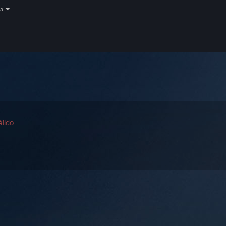
a
álido