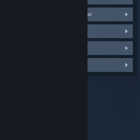
La imagen no se ajusta a mi televisor
La imagen da saltos o se para
Velocidad de fotogramas baja
Otra cosa
© Valve Corporation. Todos los derechos reservados.
Todas las marcas registradas pertenecen a sus
respectivos dueños en EE. UU. y otros países.
Política
de Privacidad
|
Información legal
|
Accesibilidad
|