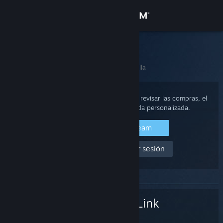
Iniciar sesión
Tienda
Soporte de Steam
Inicio
>
Hardware de Steam
>
Steam Link
>
Pantalla
Comunidad
Acerca de
Inicia sesión en tu cuenta de Steam para revisar las compras, el
estado de la cuenta y obtener ayuda personalizada.
Soporte
Iniciar sesión en Steam
Ayuda, no puedo iniciar sesión
Cambiar idioma
Obtener la aplicación de Steam Mobile
Ver versión clásica
Steam Link