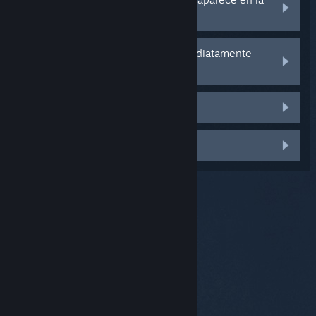
configuración de Bluetooth
Mi dispositivo se desconecta inmediatamente
tras la conexión
El micrófono no funciona
Otra cosa
© Valve Corporation. Todos los derechos reservados.
Todas las marcas registradas pertenecen a sus
respectivos dueños en EE. UU. y otros países.
Política
de Privacidad
|
Información legal
|
Accesibilidad
|