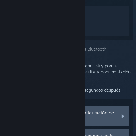
Ver en la tienda
Inicia sesión
para obtener ayuda
personalizada con Steam Link.
Has seleccionado el problema:
Dispositivos Bluetooth
Visita la configuración de Bluetooth en Steam Link y pon tu
dispositivo en modo de sincronización (consulta la documentación
de tu dispositivo).
Tu dispositivo debería aparecer en la lista segundos después.
Mi dispositivo no aparece en la configuración de
Bluetooth
Mi dispositivo no se conecta, pero aparece en la