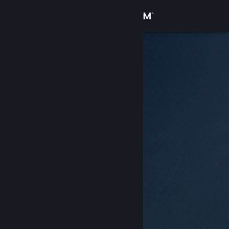
Iniciar sesión
Tienda
Comunidad
Acerca de
Soporte
Cambiar idioma
Obtener la aplicación de Steam Mobile
Ver versión clásica