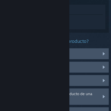
Ver en la tienda
Inicia sesión
para obtener ayuda
personalizada con Forza Horizon 5.
¿Qué problema tienes con este producto?
Tengo problemas con unos artículos
No funciona en mi sistema operativo
No se encuentra en mi biblioteca
Tengo problemas con la clave de producto de una
copia física