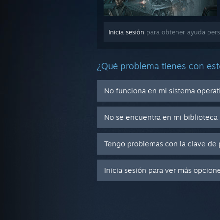
Inicia sesión
para obtener ayuda pers
¿Qué problema tienes con est
No funciona en mi sistema operat
No se encuentra en mi biblioteca
Tengo problemas con la clave de 
Inicia sesión para ver más opcion