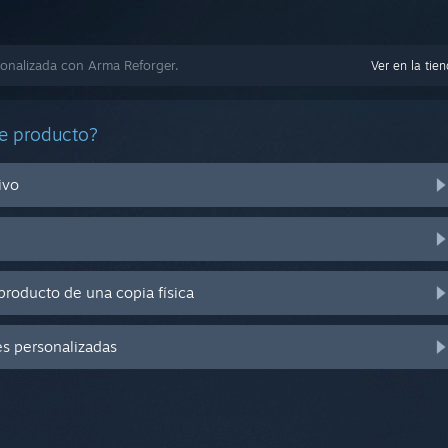
onalizada con Arma Reforger.
Ver en la tie
e producto?
ivo
producto de una copia física
es personalizadas