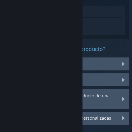
Ver en la tienda
Inicia sesión
para obtener ayuda
personalizada con Slayers X.
¿Qué problema tienes con este producto?
No funciona en mi sistema operativo
No se encuentra en mi biblioteca
Tengo problemas con la clave de producto de una
copia física
Inicia sesión para ver más opciones personalizadas