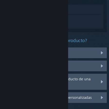
Ver en la tienda
Inicia sesión
para obtener ayuda
personalizada con RV There Yet?.
¿Qué problema tienes con este producto?
No funciona en mi sistema operativo
No se encuentra en mi biblioteca
Tengo problemas con la clave de producto de una
copia física
Inicia sesión para ver más opciones personalizadas