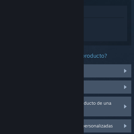
Ver en la tienda
Inicia sesión
para obtener ayuda
personalizada con Monster Hunter:
World.
¿Qué problema tienes con este producto?
No funciona en mi sistema operativo
No se encuentra en mi biblioteca
Tengo problemas con la clave de producto de una
copia física
Inicia sesión para ver más opciones personalizadas