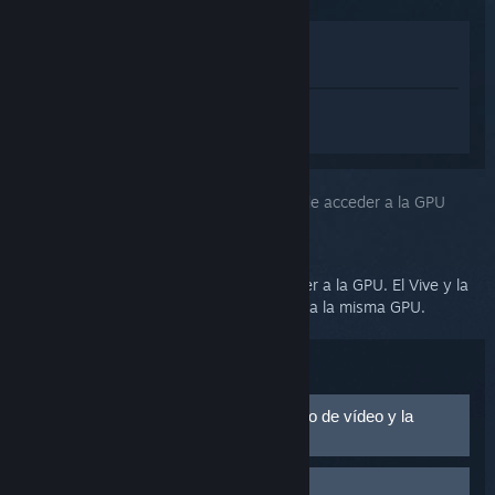
Ver en la tienda
Ver en mi biblioteca
Inicia sesión
para obtener ayuda
personalizada con SteamVR.
Has seleccionado el problema:
No se puede acceder a la GPU
(Error 109/Error 400)
Es posible que el monitor no pueda acceder a la GPU. El Vive y la
pantalla principal deben estar conectados a la misma GPU.
Solución de problemas:
Comprueba la funcionalidad del puerto de vídeo y la
conexión de la GPU
Comprueba que tanto el monitor principal como la Link
Reinicia el visor