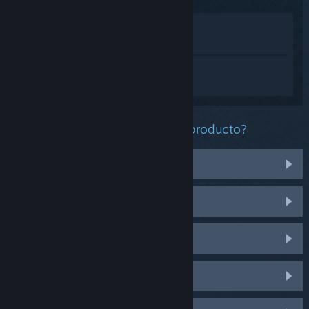
Ver en la tienda
Ver en mi biblioteca
Inicia sesión
para obtener ayuda
personalizada con SteamVR.
¿Qué problema tienes con este producto?
Visor
Mandos
Sonido
Seguimiento